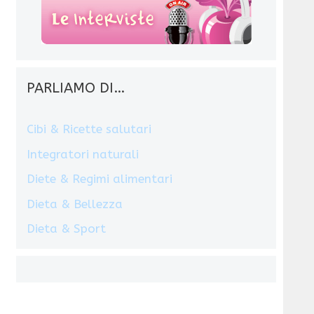
PARLIAMO DI…
Cibi & Ricette salutari
Integratori naturali
Diete & Regimi alimentari
Dieta & Bellezza
Dieta & Sport