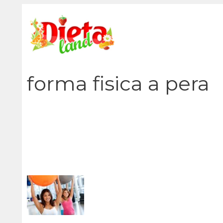
Vai
al
contenuto
forma fisica a pera