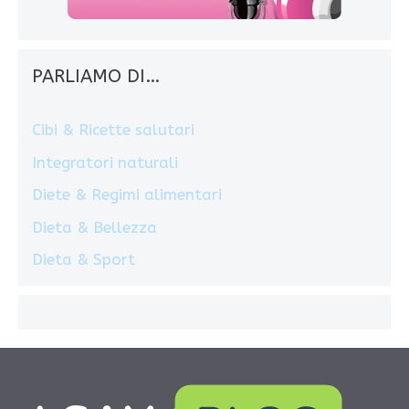
PARLIAMO DI…
Cibi & Ricette salutari
Integratori naturali
Diete & Regimi alimentari
Dieta & Bellezza
Dieta & Sport