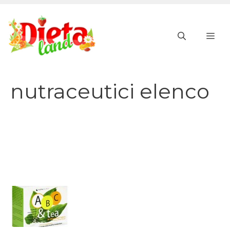
Vai
al
ME
contenuto
nutraceutici elenco