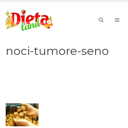
Vai
al
ME
contenuto
noci-tumore-seno