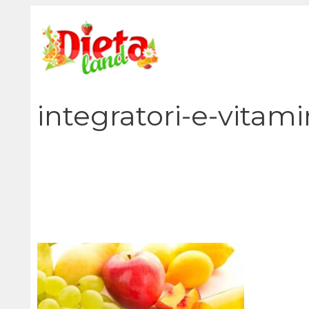
Vai
al
contenuto
integratori-e-vitam