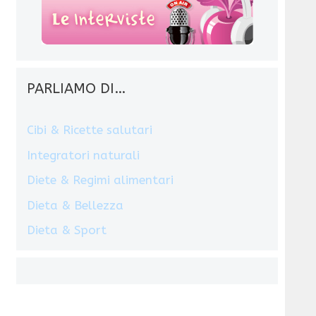
PARLIAMO DI…
Cibi & Ricette salutari
Integratori naturali
Diete & Regimi alimentari
Dieta & Bellezza
Dieta & Sport