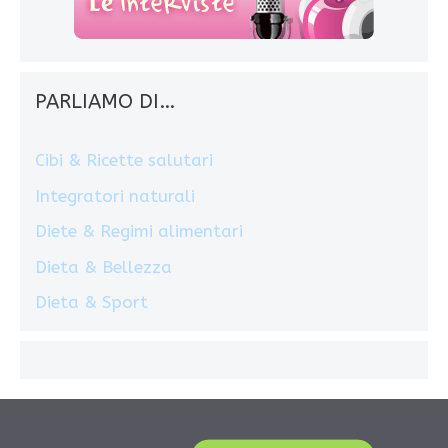
PARLIAMO DI…
Cibi & Ricette salutari
Integratori naturali
Diete & Regimi alimentari
Dieta & Bellezza
Dieta & Sport