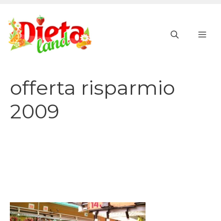
Vai
al
ME
contenuto
offerta risparmio
2009