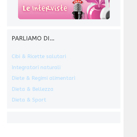
PARLIAMO DI…
Cibi & Ricette salutari
Integratori naturali
Diete & Regimi alimentari
Dieta & Bellezza
Dieta & Sport