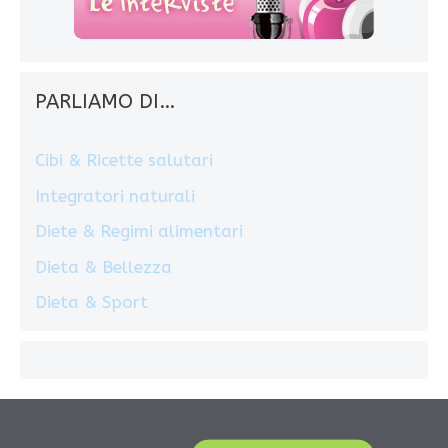
PARLIAMO DI…
Cibi & Ricette salutari
Integratori naturali
Diete & Regimi alimentari
Dieta & Bellezza
Dieta & Sport