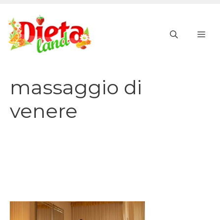
Vai
al
ME
contenuto
massaggio di
venere