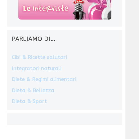
PARLIAMO DI…
Cibi & Ricette salutari
Integratori naturali
Diete & Regimi alimentari
Dieta & Bellezza
Dieta & Sport