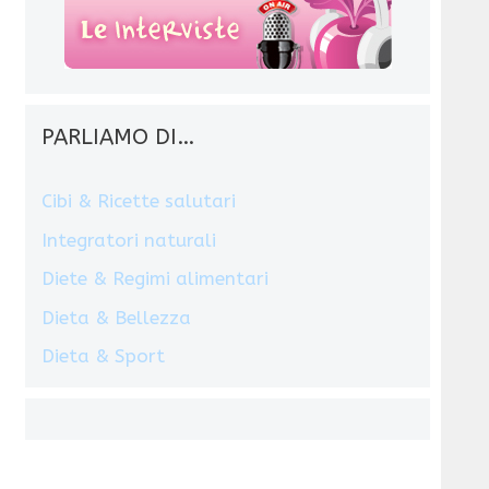
PARLIAMO DI…
Cibi & Ricette salutari
Integratori naturali
Diete & Regimi alimentari
Dieta & Bellezza
Dieta & Sport