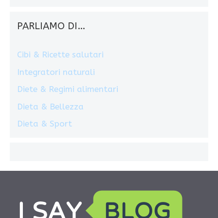
PARLIAMO DI…
Cibi & Ricette salutari
Integratori naturali
Diete & Regimi alimentari
Dieta & Bellezza
Dieta & Sport