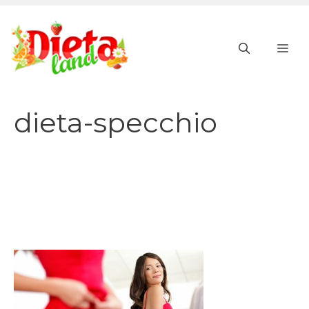
Vai
al
ME
contenuto
dieta-specchio