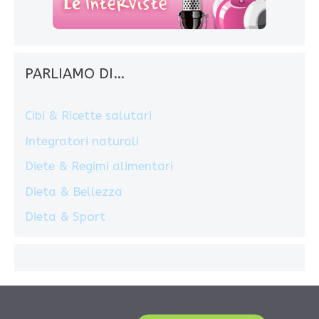
PARLIAMO DI…
Cibi & Ricette salutari
Integratori naturali
Diete & Regimi alimentari
Dieta & Bellezza
Dieta & Sport