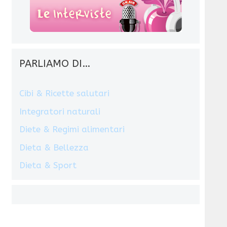
PARLIAMO DI…
Cibi & Ricette salutari
Integratori naturali
Diete & Regimi alimentari
Dieta & Bellezza
Dieta & Sport