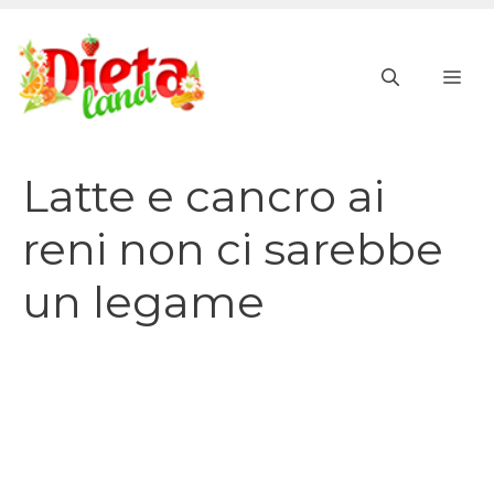
Vai
al
ME
contenuto
Latte e cancro ai
reni non ci sarebbe
un legame