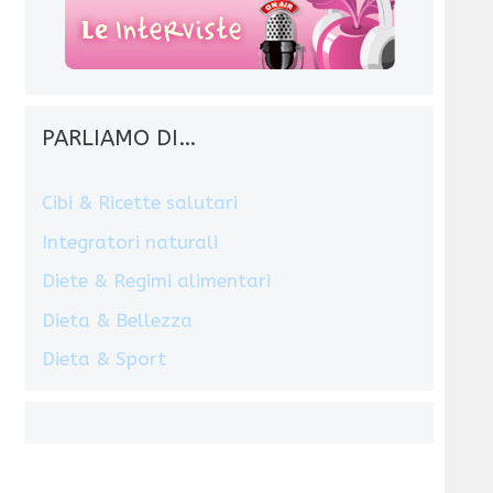
PARLIAMO DI…
Cibi & Ricette salutari
Integratori naturali
Diete & Regimi alimentari
Dieta & Bellezza
Dieta & Sport