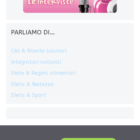
PARLIAMO DI…
Cibi & Ricette salutari
Integratori naturali
Diete & Regimi alimentari
Dieta & Bellezza
Dieta & Sport