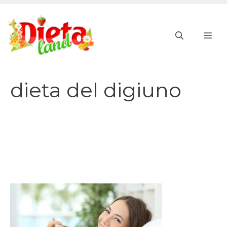
Vai
al
ME
contenuto
dieta del digiuno