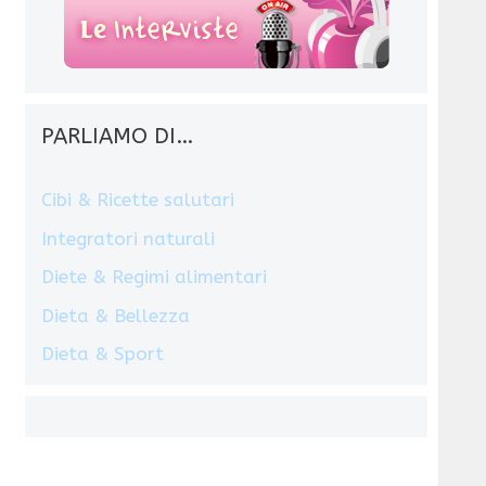
PARLIAMO DI…
Cibi & Ricette salutari
Integratori naturali
Diete & Regimi alimentari
Dieta & Bellezza
Dieta & Sport