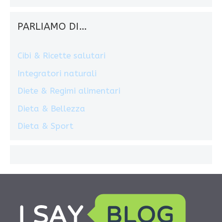
PARLIAMO DI…
Cibi & Ricette salutari
Integratori naturali
Diete & Regimi alimentari
Dieta & Bellezza
Dieta & Sport