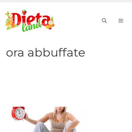
Vai
al
ME
contenuto
ora abbuffate