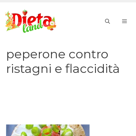
Vai
al
ME
contenuto
peperone contro
ristagni e flaccidità