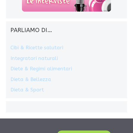
PARLIAMO DI…
Cibi & Ricette salutari
Integratori naturali
Diete & Regimi alimentari
Dieta & Bellezza
Dieta & Sport