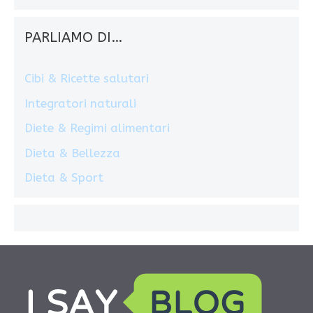
PARLIAMO DI…
Cibi & Ricette salutari
Integratori naturali
Diete & Regimi alimentari
Dieta & Bellezza
Dieta & Sport