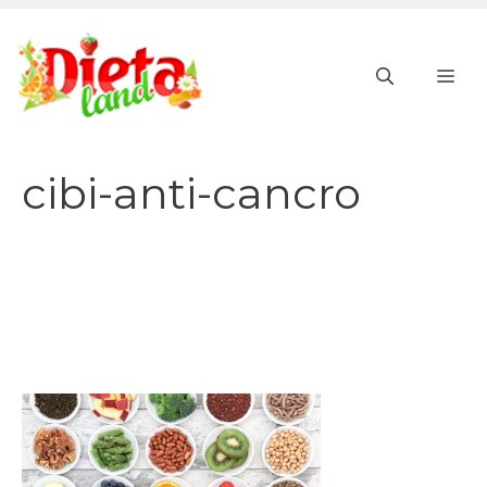
Vai
al
ME
contenuto
cibi-anti-cancro