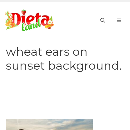
Vai
al
ME
contenuto
wheat ears on
sunset background.