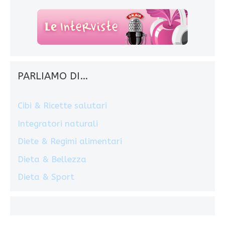
PARLIAMO DI…
Cibi & Ricette salutari
Integratori naturali
Diete & Regimi alimentari
Dieta & Bellezza
Dieta & Sport