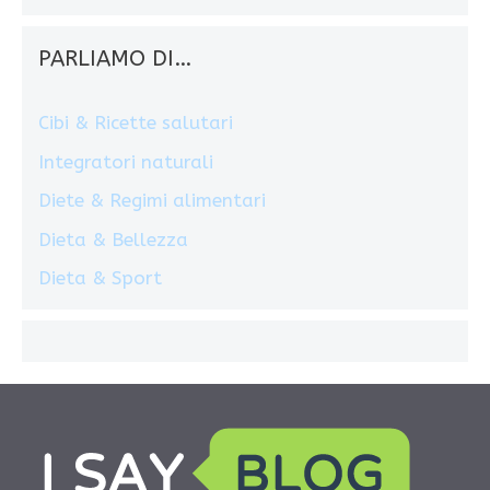
PARLIAMO DI…
Cibi & Ricette salutari
Integratori naturali
Diete & Regimi alimentari
Dieta & Bellezza
Dieta & Sport