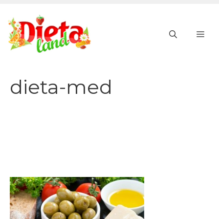
Vai
al
ME
contenuto
dieta-med