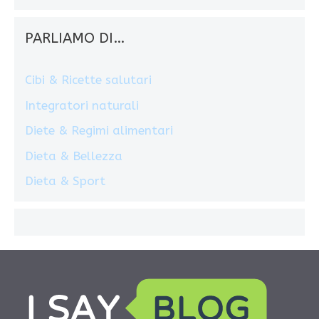
PARLIAMO DI…
Cibi & Ricette salutari
Integratori naturali
Diete & Regimi alimentari
Dieta & Bellezza
Dieta & Sport