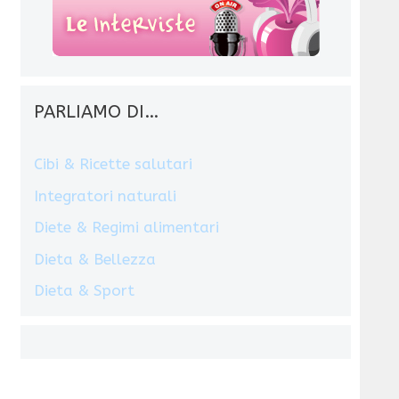
PARLIAMO DI…
Cibi & Ricette salutari
Integratori naturali
Diete & Regimi alimentari
Dieta & Bellezza
Dieta & Sport