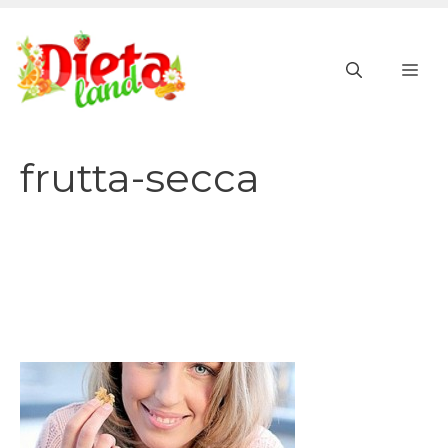
Vai
al
ME
contenuto
frutta-secca