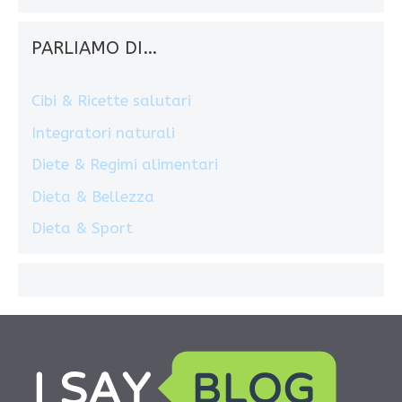
PARLIAMO DI…
Cibi & Ricette salutari
Integratori naturali
Diete & Regimi alimentari
Dieta & Bellezza
Dieta & Sport