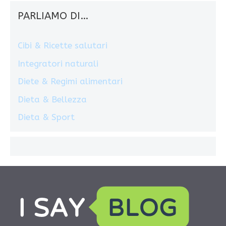
PARLIAMO DI…
Cibi & Ricette salutari
Integratori naturali
Diete & Regimi alimentari
Dieta & Bellezza
Dieta & Sport