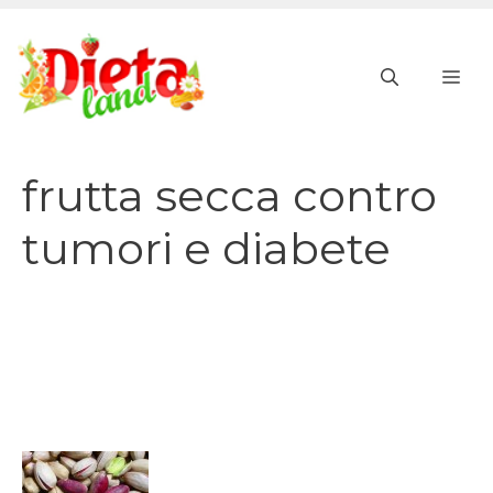
Vai
al
ME
contenuto
frutta secca contro
tumori e diabete