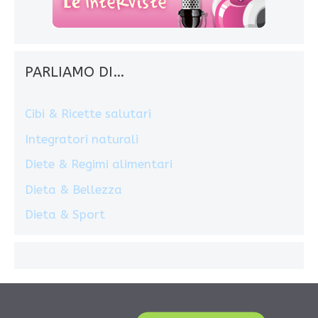
PARLIAMO DI…
Cibi & Ricette salutari
Integratori naturali
Diete & Regimi alimentari
Dieta & Bellezza
Dieta & Sport