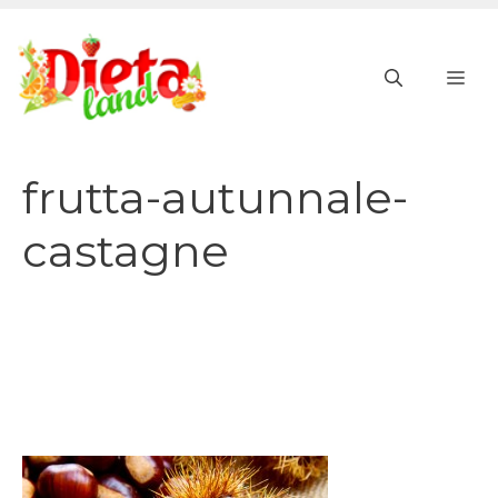
Vai
al
ME
contenuto
frutta-autunnale-
castagne