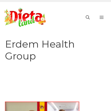
Vai
al
ME
contenuto
Erdem Health
Group