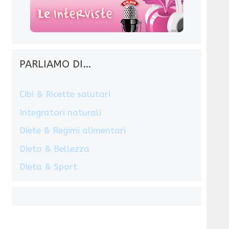
PARLIAMO DI…
Cibi & Ricette salutari
Integratori naturali
Diete & Regimi alimentari
Dieta & Bellezza
Dieta & Sport