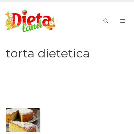
Vai
al
ME
contenuto
torta dietetica