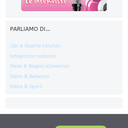
PARLIAMO DI…
Cibi & Ricette salutari
Integratori naturali
Diete & Regimi alimentari
Dieta & Bellezza
Dieta & Sport