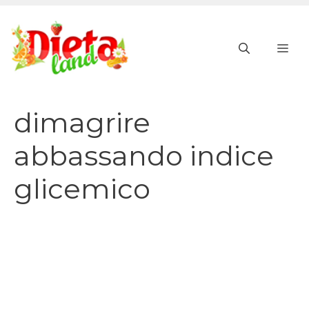
Vai
al
ME
contenuto
dimagrire
abbassando indice
glicemico