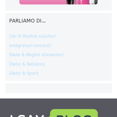
PARLIAMO DI…
Cibi & Ricette salutari
Integratori naturali
Diete & Regimi alimentari
Dieta & Bellezza
Dieta & Sport