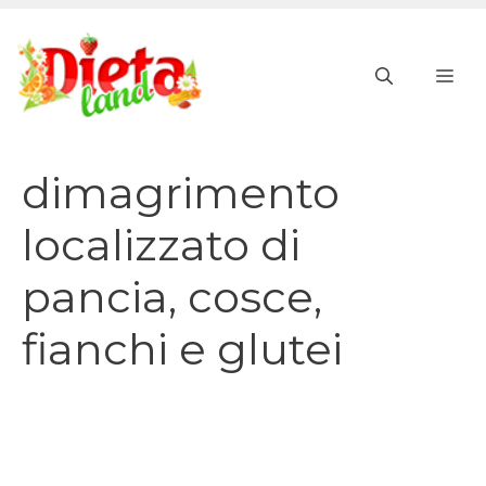
Vai
al
ME
contenuto
dimagrimento
localizzato di
pancia, cosce,
fianchi e glutei