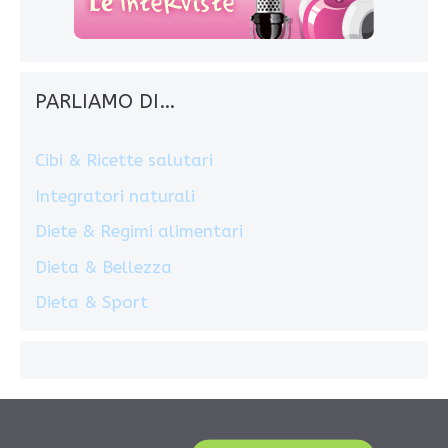
PARLIAMO DI…
Cibi & Ricette salutari
Integratori naturali
Diete & Regimi alimentari
Dieta & Bellezza
Dieta & Sport