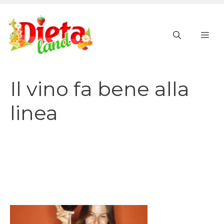
Vai
al
ME
contenuto
Il vino fa bene alla
linea