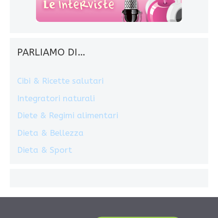
PARLIAMO DI…
Cibi & Ricette salutari
Integratori naturali
Diete & Regimi alimentari
Dieta & Bellezza
Dieta & Sport