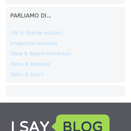
PARLIAMO DI…
Cibi & Ricette salutari
Integratori naturali
Diete & Regimi alimentari
Dieta & Bellezza
Dieta & Sport