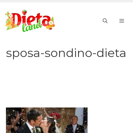
Vai
al
ME
contenuto
sposa-sondino-dieta