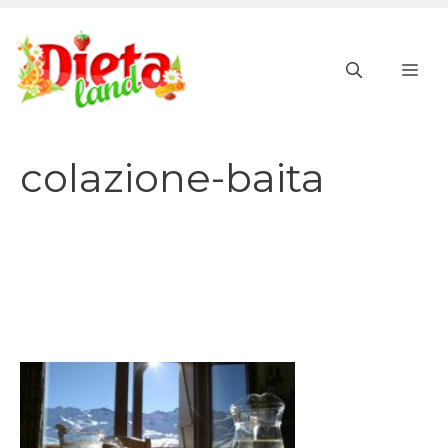
Vai
al
ME
contenuto
colazione-baita