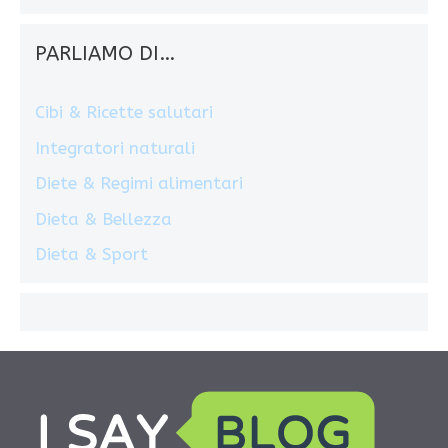
PARLIAMO DI…
Cibi & Ricette salutari
Integratori naturali
Diete & Regimi alimentari
Dieta & Bellezza
Dieta & Sport