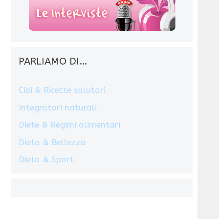
PARLIAMO DI…
Cibi & Ricette salutari
Integratori naturali
Diete & Regimi alimentari
Dieta & Bellezza
Dieta & Sport