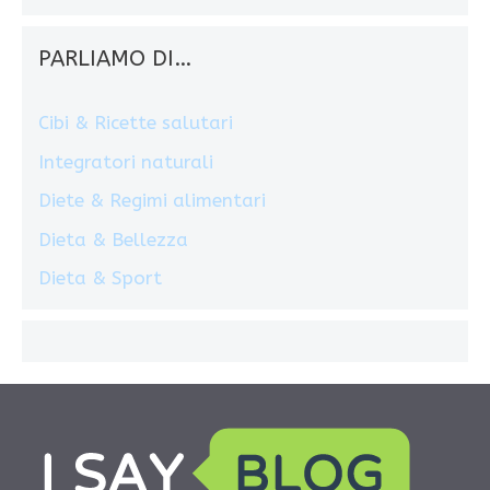
PARLIAMO DI…
Cibi & Ricette salutari
Integratori naturali
Diete & Regimi alimentari
Dieta & Bellezza
Dieta & Sport