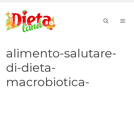
Vai
al
ME
contenuto
alimento-salutare-
di-dieta-
macrobiotica-