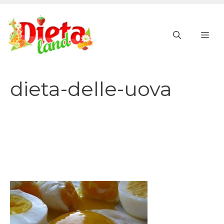
Vai
al
ME
contenuto
dieta-delle-uova