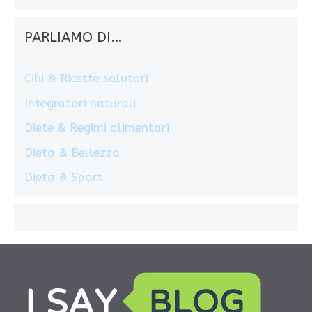
PARLIAMO DI…
Cibi & Ricette salutari
Integratori naturali
Diete & Regimi alimentari
Dieta & Bellezza
Dieta & Sport