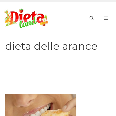
Vai
al
ME
contenuto
dieta delle arance