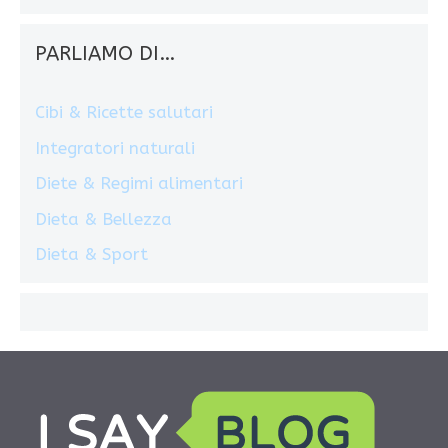
PARLIAMO DI…
Cibi & Ricette salutari
Integratori naturali
Diete & Regimi alimentari
Dieta & Bellezza
Dieta & Sport