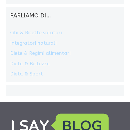
PARLIAMO DI…
Cibi & Ricette salutari
Integratori naturali
Diete & Regimi alimentari
Dieta & Bellezza
Dieta & Sport