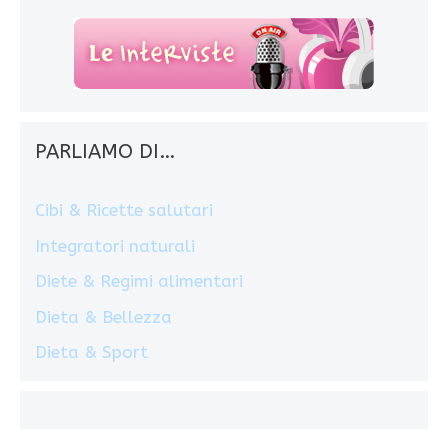
PARLIAMO DI…
Cibi & Ricette salutari
Integratori naturali
Diete & Regimi alimentari
Dieta & Bellezza
Dieta & Sport