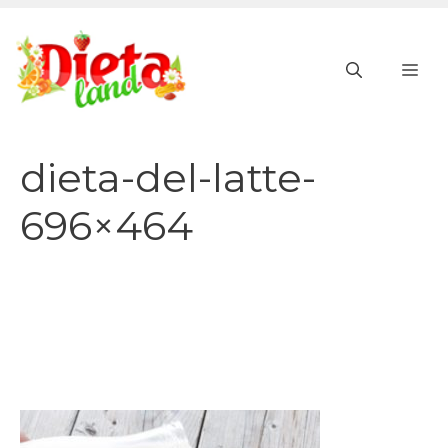
Vai
al
ME
contenuto
dieta-del-latte-
696×464