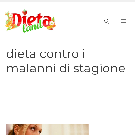
Vai
al
ME
contenuto
dieta contro i
malanni di stagione