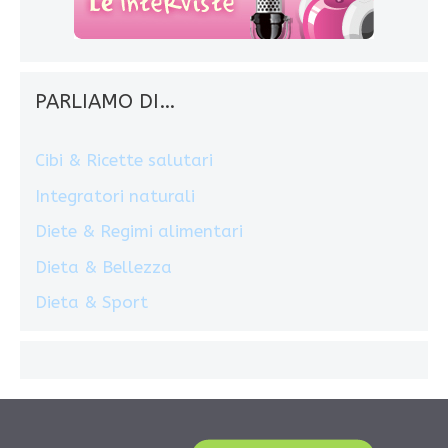
PARLIAMO DI…
Cibi & Ricette salutari
Integratori naturali
Diete & Regimi alimentari
Dieta & Bellezza
Dieta & Sport