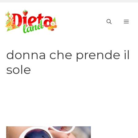
Vai
al
ME
contenuto
donna che prende il
sole