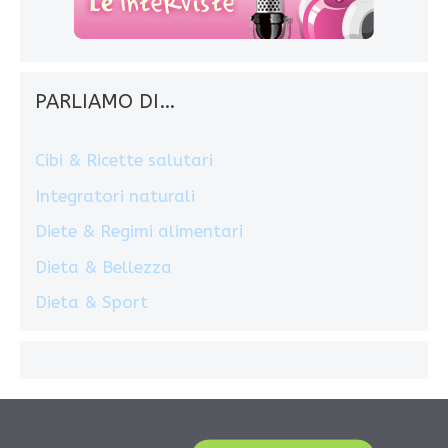
PARLIAMO DI…
Cibi & Ricette salutari
Integratori naturali
Diete & Regimi alimentari
Dieta & Bellezza
Dieta & Sport