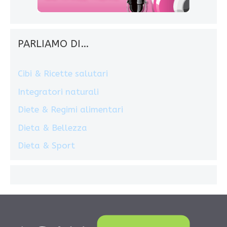
PARLIAMO DI…
Cibi & Ricette salutari
Integratori naturali
Diete & Regimi alimentari
Dieta & Bellezza
Dieta & Sport