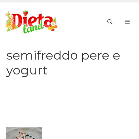
Vai
al
ME
contenuto
semifreddo pere e
yogurt