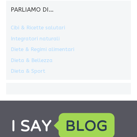
PARLIAMO DI…
Cibi & Ricette salutari
Integratori naturali
Diete & Regimi alimentari
Dieta & Bellezza
Dieta & Sport