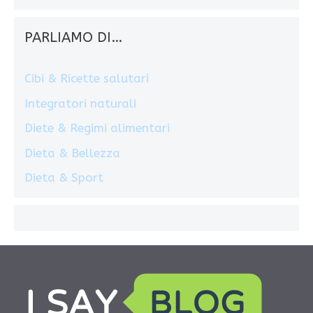
PARLIAMO DI…
Cibi & Ricette salutari
Integratori naturali
Diete & Regimi alimentari
Dieta & Bellezza
Dieta & Sport