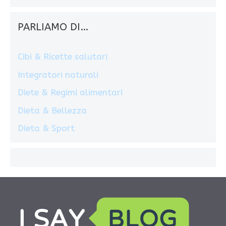
PARLIAMO DI…
Cibi & Ricette salutari
Integratori naturali
Diete & Regimi alimentari
Dieta & Bellezza
Dieta & Sport