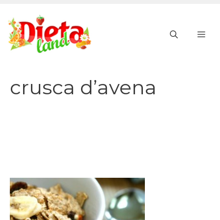
Vai
al
ME
contenuto
crusca d’avena